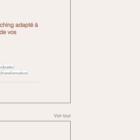
ching adapté à 
de vos 
ie
leader
é
transformation
Voir tout