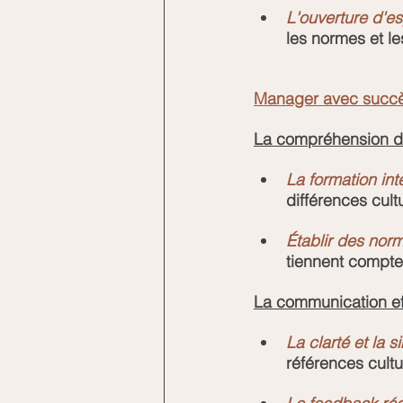
L'ouverture d'esp
les normes et le
Manager avec succès
La compréhension de
La formation inte
différences cult
Établir des norm
tiennent compte 
La communication ef
La clarté et la si
références cultu