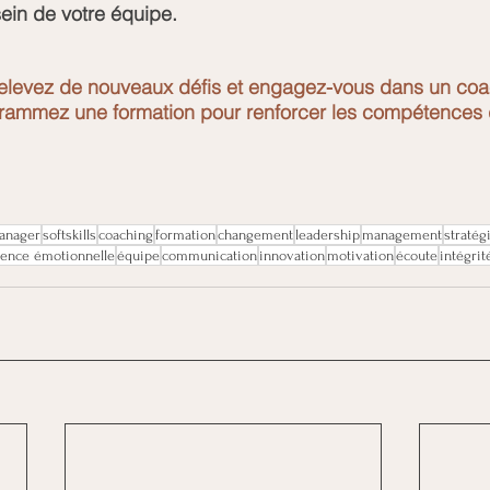
sein de votre équipe.
 Relevez de nouveaux défis et engagez-vous dans un coa
rammez une formation pour renforcer les compétences 
anager
softskills
coaching
formation
changement
leadership
management
stratég
igence émotionnelle
équipe
communication
innovation
motivation
écoute
intégrit