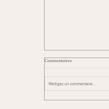
Commentaires
Rédigez un commentaire...
" La minute management et
coaching #301 " Le contrat