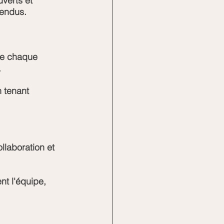
verts et 
tendus.
de chaque 
.
 tenant 
ollaboration et 
nt l'équipe, 