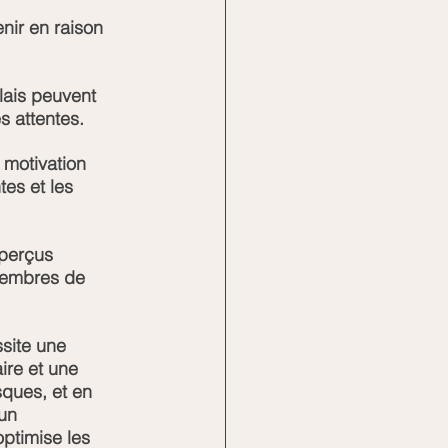
nir en raison 
lais peuvent 
es attentes.
motivation 
es et les 
 perçus 
 membres de 
site une 
ire et une 
sques, et en 
un 
optimise les 