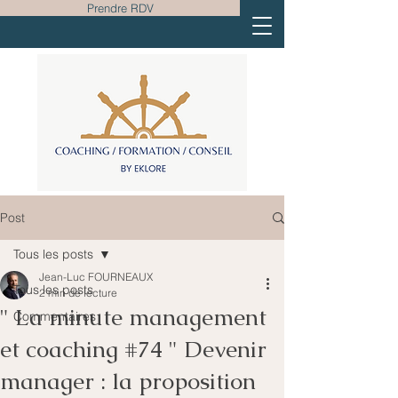
Prendre RDV
Post
Tous les posts
Jean-Luc FOURNEAUX
Tous les posts
2 min de lecture
" La minute management
Commentaires
et coaching #74 " Devenir
manager : la proposition