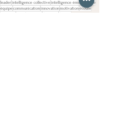
leader
intelligence collective
intelligence émotionnelle
équipe
communication
innovation
motivation
écoute
intégrité
transformation
dirigeant
diriger
Voir tout
Posts récents