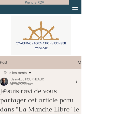
Prendre RDV
Post
Tous les posts
Jean-Luc FOURNEAUX
Tous les posts
0 min de lecture
Je suis ravi de vous
Commentaires
partager cet article paru
dans "La Manche Libre" le