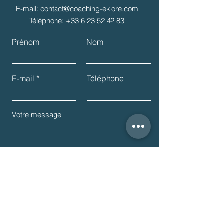
est-il uniquement dans
E-mail:
contact@coaching-eklore.com
le détail ?
Téléphone:
+33
6 23 52 42 83
Prénom
Nom
E-mail
Téléphone
Envoyer
Abonnez-vous à ma liste de diffusion pour