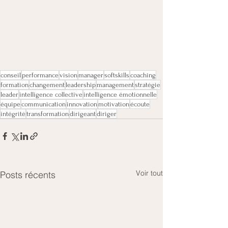
conseil
performance
vision
manager
softskills
coaching
formation
changement
leadership
management
stratégie
leader
intelligence collective
intelligence émotionnelle
équipe
communication
innovation
motivation
écoute
intégrité
transformation
dirigeant
diriger
Voir tout
Posts récents