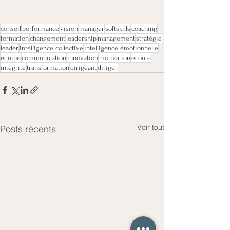
conseil
performance
vision
manager
softskills
coaching
formation
changement
leadership
management
stratégie
leader
intelligence collective
intelligence émotionnelle
équipe
communication
innovation
motivation
écoute
intégrité
transformation
dirigeant
diriger
Voir tout
Posts récents