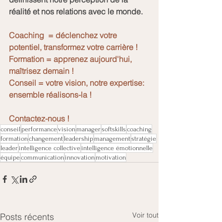
réalité et nos relations avec le monde.
Coaching  = déclenchez votre 
potentiel, transformez votre carrière !
Formation = apprenez aujourd'hui, 
maîtrisez demain !
Conseil = votre vision, notre expertise: 
ensemble réalisons-la !
Contactez-nous !
conseil
performance
vision
manager
softskills
coaching
formation
changement
leadership
management
stratégie
leader
intelligence collective
intelligence émotionnelle
équipe
communication
innovation
motivation
Voir tout
Posts récents