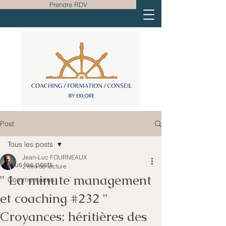
Prendre RDV
Post
Tous les posts
Jean-Luc FOURNEAUX
Tous les posts
2 min de lecture
" La minute management
Commentaires
et coaching #232 "
Croyances: héritières des