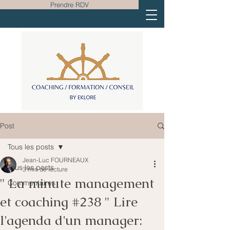
Prendre RDV
Post
Tous les posts
Jean-Luc FOURNEAUX
Tous les posts
3 min de lecture
" La minute management
Commentaires
et coaching #238 " Lire
l'agenda d'un manager: