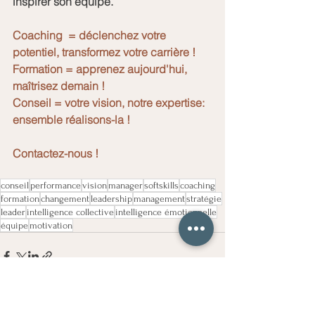
inspirer son équipe.
Coaching  = déclenchez votre 
potentiel, transformez votre carrière !
Formation = apprenez aujourd'hui, 
maîtrisez demain !
Conseil = votre vision, notre expertise: 
ensemble réalisons-la !
Contactez-nous !
conseil
performance
vision
manager
softskills
coaching
formation
changement
leadership
management
stratégie
leader
intelligence collective
intelligence émotionnelle
équipe
motivation
Voir tout
Posts récents