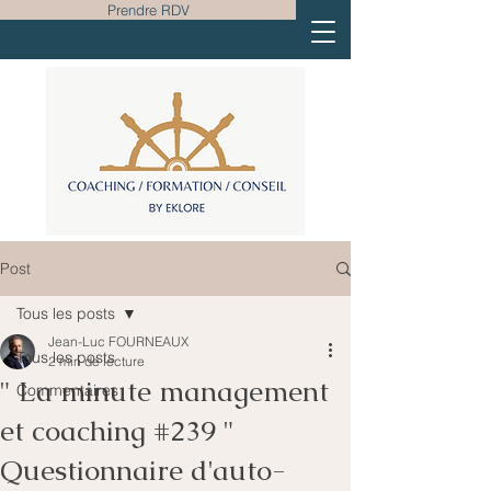
Prendre RDV
Post
Tous les posts
Jean-Luc FOURNEAUX
Tous les posts
2 min de lecture
" La minute management
Commentaires
et coaching #239 "
Questionnaire d'auto-