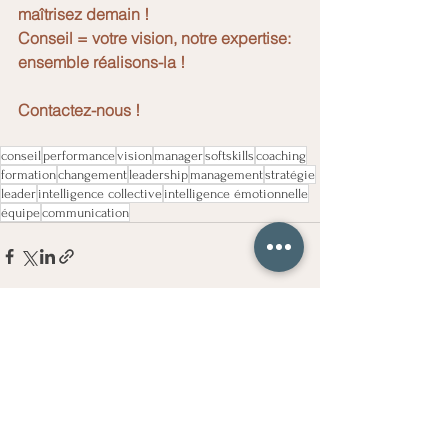
maîtrisez demain !
Conseil = votre vision, notre expertise: 
ensemble réalisons-la !
Contactez-nous !
conseil
performance
vision
manager
softskills
coaching
formation
changement
leadership
management
stratégie
leader
intelligence collective
intelligence émotionnelle
équipe
communication
Voir tout
Posts récents