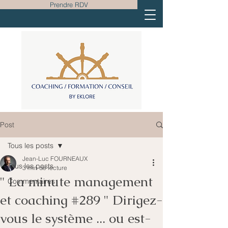
Prendre RDV
Post
Tous les posts
Jean-Luc FOURNEAUX
Tous les posts
3 min de lecture
" La minute management
Commentaires
et coaching #289 " Dirigez-
vous le système ... ou est-