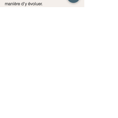
manière d'y évoluer.
Coaching  = déclenchez votre 
potentiel, transformez votre carrière !
Formation = apprenez aujourd'hui, 
maîtrisez demain !
Conseil = votre vision, notre expertise: 
ensemble réalisons-la !
Contactez-nous !
conseil
performance
vision
manager
softskills
coaching
formation
changement
leadership
management
stratégie
leader