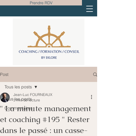
Prendre RDV
Post
Tous les posts
Jean-Luc FOURNEAUX
Tous les posts
3 min de lecture
" La minute management
Commentaires
et coaching #195 " Rester
dans le passé : un casse-