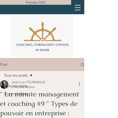
Prendre RDV
Post
Tous les posts
Jean-Luc FOURNEAUX
Tous les posts
2 min de lecture
" La minute management
Commentaires
et coaching #9 " Types de
pouvoir en entreprise :