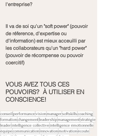
l'entreprise?
Il va de soi qu'un "soft power" (pouvoir 
de réference, d'expertise ou 
d'information) est mieux acceuilli par 
les collaborateurs qu'un "hard power" 
(pouvoir de récompense ou pouvoir 
coercitif)
VOUS AVEZ TOUS CES 
POUVOIRS?  À UTILISER EN 
CONSCIENCE!
conseil
performance
vision
manager
softskills
coaching
formation
changement
leadership
management
stratégie
leader
intelligence collective
intelligence émotionnelle
équipe
communication
innovation
motivation
écoute