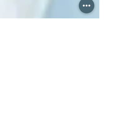
Jean-Luc FOURNEAUX
" La minute management et
coaching #178 " L'art du
leadership : faut-il vraiment que
la volonté vienne de tous ?