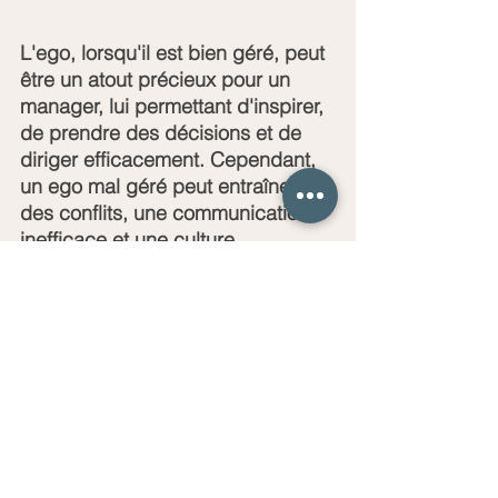
L'ego, lorsqu'il est bien géré, peut 
être un atout précieux pour un 
manager, lui permettant d'inspirer, 
de prendre des décisions et de 
diriger efficacement. Cependant, 
un ego mal géré peut entraîner 
des conflits, une communication 
inefficace et une culture 
d'entreprise toxique. En 
équilibrant la confiance en soi 
avec l'humilité et en valorisant le 
feedback, un manager peut tirer le 
meilleur parti de son ego tout en 
évitant les pièges qui 
l'accompagnent.