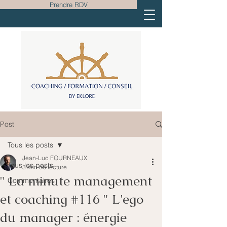
Prendre RDV
Post
Tous les posts
Jean-Luc FOURNEAUX
Tous les posts
3 min de lecture
" La minute management
Commentaires
et coaching #116 " L'ego
du manager : énergie