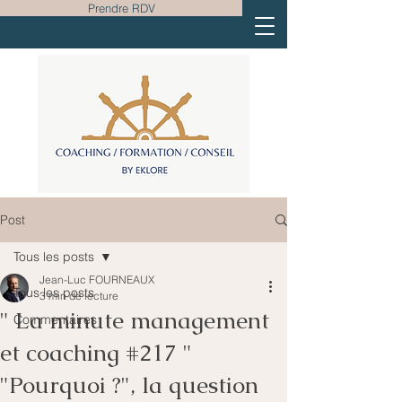
Prendre RDV
Post
Tous les posts
Jean-Luc FOURNEAUX
Tous les posts
3 min de lecture
" La minute management
Commentaires
et coaching #217 "
"Pourquoi ?", la question