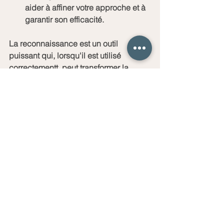
aider à affiner votre approche et à 
garantir son efficacité.
La reconnaissance est un outil 
puissant qui, lorsqu'il est utilisé 
correctementt, peut transformer la 
dynamique d'une équipe et propulser 
une organisation vers le succès. En 
adoptant vos méthodes de 
reconnaissance aux besoins et aux 
préférences de vos employés, et en 
intégrant cette pratique au quotidien, 
vous créerez un environnement de 
travail où chacun se sent valorisé et 
motivé à donner le meilleur de leui-
même. Investir dans la 
reconnaissance, c'est investir dans la 
réussite collective.