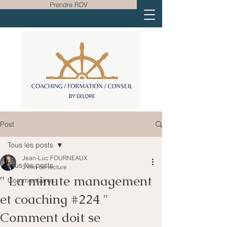
Prendre RDV
Post
Tous les posts
Jean-Luc FOURNEAUX
Tous les posts
3 min de lecture
" La minute management
Commentaires
et coaching #224 "
Comment doit se