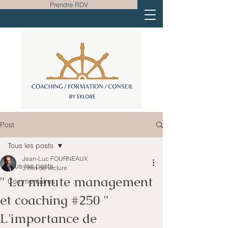
Prendre RDV
Post
Tous les posts
Jean-Luc FOURNEAUX
Tous les posts
3 min de lecture
" La minute management
Commentaires
et coaching #250 "
L'importance de