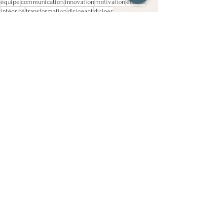
équipe
communication
innovation
motivation
écoute
intégrité
transformation
dirigeant
diriger
Voir tout
Posts récents